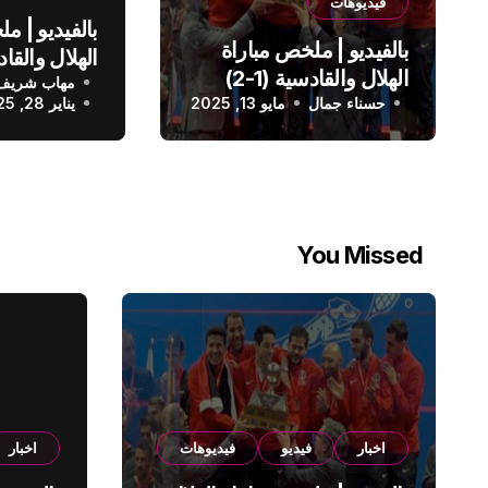
فيديوهات
بالفيديو | م
بالفيديو | ملخص مباراة
الهلال والقادسية (1-2)
مهاب شريف
الدوري الس
حسناء جمال
الدوري السعودي
مايو 13, 2025
يناير 28, 2025
You Missed
اخبار
فيديو
فيديوهات
اخبار