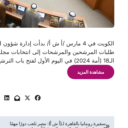
الكويت في 4 مارس /أ ش أ/ بدأت إدارة شؤ
طلبات المرشحين والمرشحات إلى انتخابات مجلس ا
الـ18 (أمة 2024) في اليوم الأول لفتح باب الترشح الذي يستمر حتى 13 مارس
مشاهدة المزيد
تصفّح
سفيرة رومانيا بالقاهرة لـ(أ ش أ): مصر تلعب دورًا مهمًا