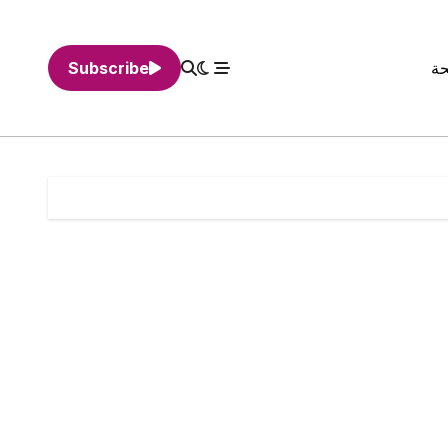
حة
Subscribe