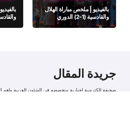
بالفيديو | ملخص مباراة الهلال
بالفيديو
والقادسية (1-2) الدوري
السعودي
السعود
جريدة المقال
صحيفة إلكترونية اخبارية متخصصه فى الشئون العربية واهم الا
r