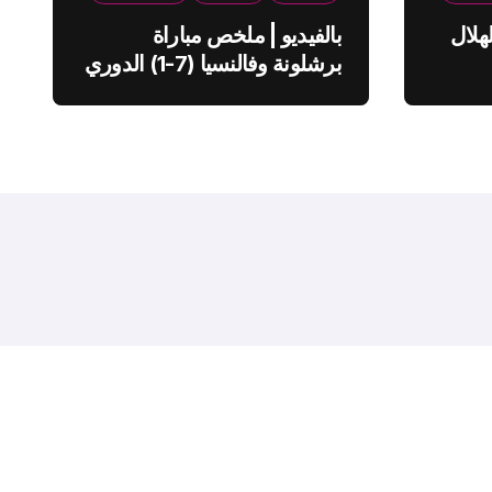
هلال
بالفيديو | ملخص مباراة
برشلونة وفالنسيا (7-1) الدوري
الاسباني