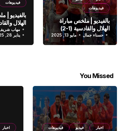
فيديوهات
فيديوهات
بالفيديو | م
بالفيديو | ملخص مباراة
الهلال والقادسية (1-2)
مهاب شريف
الدوري الس
حسناء جمال
الدوري السعودي
مايو 13, 2025
يناير 28, 2025
You Missed
اخبار
فيديو
فيديوهات
اخبار