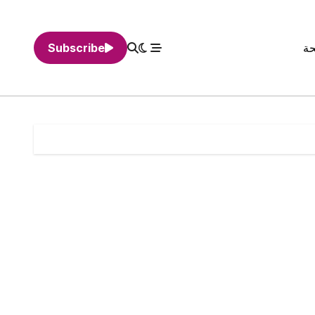
حة
Subscribe