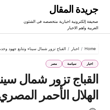
Ski
جريدة المقال
t
conten
صحيفة إلكترونية اخبارية متخصصه فى الشئون
العربية واهم الاخبار
Home
اخبار
القباج تزور شمال سيناء وتتابع جهود وخد
اخبار
سياسة
مصر
القباج تزور شمال سينا
الهلال الأحمر المصري 