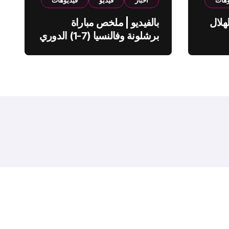
وهات
اخبار
فيديو
فيديوهات
هلال
بالفيديو | ملخص مباراة
برشلونة وفالنسيا (7-1) الدوري
الاسباني