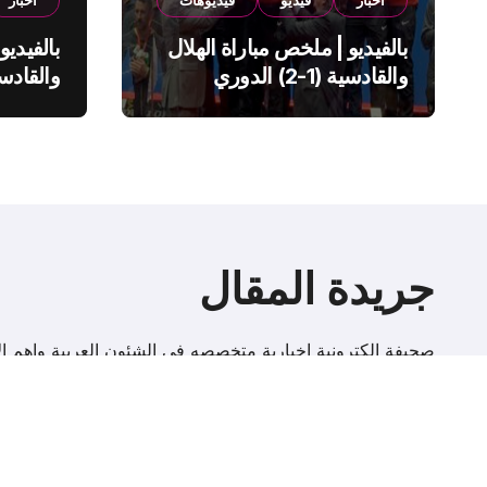
اخبار
فيديو
فيديوهات
اخبار
بالفيديو | ملخص مباراة الهلال
بالفيديو
والقادسية (1-2) الدوري
السعودي
السعود
جريدة المقال
صحيفة إلكترونية اخبارية متخصصه فى الشئون العربية واهم الا
r