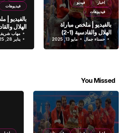
اخبار
فيديو
فيديوهات
فيديوهات
بالفيديو | م
بالفيديو | ملخص مباراة
الهلال والقادسية (1-2)
مهاب شريف
الدوري الس
حسناء جمال
الدوري السعودي
مايو 13, 2025
يناير 28, 2025
You Missed