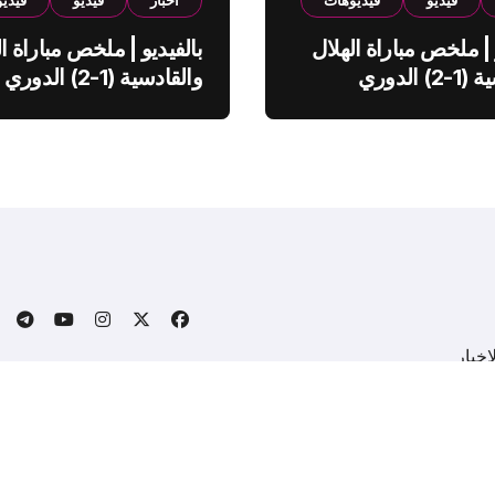
فيديو
فيديوهات
اخبار
فيديو
فيدي
 | ملخص مباراة الهلال
بالفيديو | ملخص مباراة ال
والقادسية (1-2) الدوري
والقادسية (1-2) الدوري
ي
السعودي
خبار
.
Copyright © All rights reserved
|
BlogData
by
Themeansa