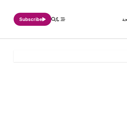
حة
Subscribe