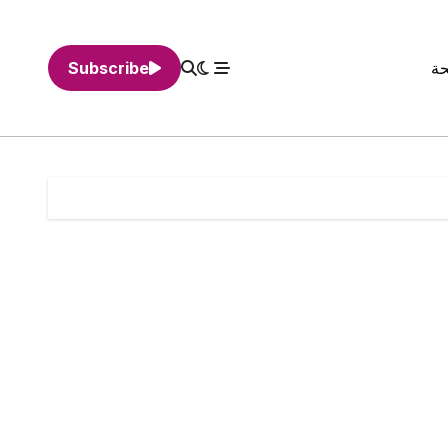
حة
Subscribe