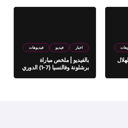
وهات
اخبار
فيديو
فيديوهات
هلال
بالفيديو | ملخص مباراة
برشلونة وفالنسيا (7-1) الدوري
الاسباني