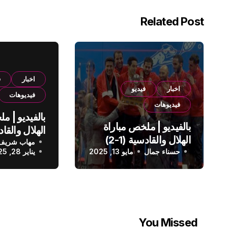
Related Post
اخبار
ف
اخبار
فيديو
فيديوهات
فيديوهات
بالفيديو | م
بالفيديو | ملخص مباراة
الهلال والقادسية (1-2)
مهاب شريف
الدوري الس
حسناء جمال
الدوري السعودي
مايو 13, 2025
يناير 28, 2025
You Missed