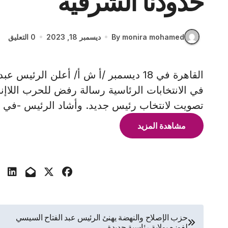
حدودنا الشرقية
By monira mohamed
ديسمبر 18, 2023
0 التعليق
القاهرة في 18 ديسمبر /أ ش أ/ أعلن ا
في الانتخابات الرئاسية رسالة رفض للحرب اللاإ
تصويت لانتخاب رئيس جديد. وأشاد الرئيس -في 
مشاهدة المزيد
تصفّح
حزب الإصلاح والنهضة يهنئ الرئيس عبد الفتاح السيسي
لفوزه بولاية رئاسية جديدة