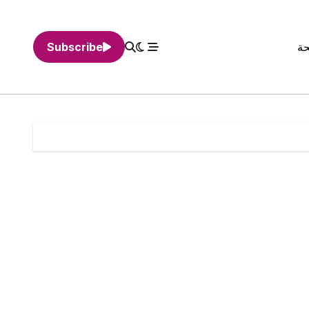
حة
Subscribe