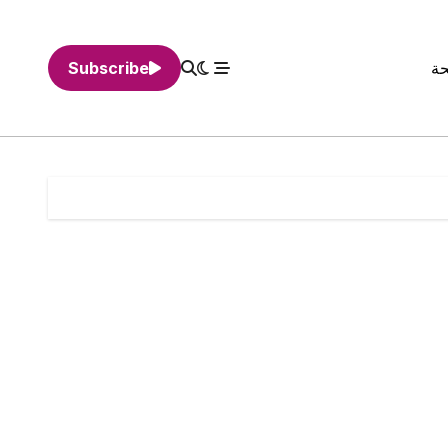
حة
Subscribe