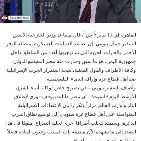
القاهرة في 13 يناير /أ ش أ/ قال مساعد وزير الخارجية الأسبق
السفير جمال بيومي، إن تصاعد العمليات العسكرية بمنطقة البحر
الأحمر والغارات الجوية التي تم توجيهها لعدد من المناطق داخل
جمهورية اليمن، هو ما سبق وحذرت منه مصر المجتمع الدولي
وكافة الأطراف والدول المعنية، نتيجة استمرار الحرب الإسرائيلية
ضد أهل قطاع غزة وإراقة الدماء الفلسطينية.
وأضاف السفير بيومي – في تصريح خاص لوكالة أنباء الشرق
الأوسط اليوم /السبت/ – أن مصر طالبت بوقف فوري لإطلاق
النار وأنذرت العالم مراراً وتكرارا بأن الاعتداءات الإسرائيلية
المتواصلة على أهل قطاع غزة ستؤدي إلى توسيع نطاق الحرب
الدائرة، وستمتد لتجلب أطرافا أخرى لحلبة الصراع، منوهًا في هذا
الصدد إلى ما تشهده الآن منطقة باب المندب وجنوب لبنان، فضلاً
عن الهجمات في سوريا والعراق.