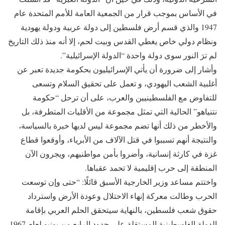
في الأساس بموجب قرار من الجمعية العامة للأمم المتحدة عام
1947 والذي قسم أرض فلسطين إلى دولة عربية ودولة يهودية
ونظام دولي خاص يغطي القدس وبيت لحم، إلا أنه منذ ذلك التاريخ
لم ترَ النور سوى دولة واحدة “الدولة الإسرائيلية”.
وأشار إلى ضرورة أن يأتي الإسرائيليون بحكومة جديدة تعبر عن
أغلبية الشعب اليهودي، و تعمل على تحقيق السلام وتسعى
للتفاوض مع الفلسطينيين والعرب، على أن ترحل “حكومة
نتنياهو” الحالية التي تمثل مجموعة من الأقليات المتطرفة، بل
والأخطر من ذلك أنها تضم مجموعة ليس لديها خبرة بالسياسة،
والنتيجة أنهم تسببوا في قتل الآلاف من الأبرياء، وأوقعوا قطاع
غزة في كارثة إنسانية، وأضروا بأمن مواطنيهم، ويجرون الآن
المنطقة إلى حرب إقليمية لا تحمد عقباها.
واختتم مساعد وزير الخارجية الأسبق قائلًا: “حتى وإن توسعت
الحرب وطالت معركة إنهاء الاحتلال وعودة الأرض واسترداد
حقوق شعب فلسطين، بالنهاية سيتحقق الحلم العربي بإقامة
الدولة الفلسطينية المستقلة على حدود الرابع من يونيو لعام 1967