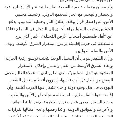
وأوضح أن مخطط تصفية القضية الفلسطينية عبر الإبادة الجماعية
والحصار والتهجير مع عجز المجتمع الدولي، ولاسيما مجلس
الأمن، عن إصدار قرار بوقف إطلاق النار وحماية المدنيين، يدفع
الحوثيين وحزب الله وأطرافا أخرى إلى التدخل في الصراع دفاعًا
عن “أهل فلسطين أصحاب الأرض المُحتلة”، الأمر الذي يزج
بالمنطقة في حرب إقليميّة تزعزع استقرار الشرق الأوسط وتهدد
الأمن والسلم الدوليين.
ورأى السفير بيومي أن السبيل الوحيد لتجنب توسيع رقعة الحرب
وإنقاذ الشرق الأوسط من القتل والدمار وإحلال الاستقرار
المنشود هو “حل الدولتين”، الذي صار ينادي به عقلاء العالم وحتى
البعض من داخل تل أبيب نفسها، إذ يرون أنه لا مستقبل للشعب
اليهودي في ظل وجود دولة واحدة يُشكل فيها العرب أغلبية، وأن
إقامة الدولة الفلسطينية المستقلة ستجلب لهم الأمن والسلام.
وانتقد السفير بيومي عدم احترام الحكومة الإسرائيلية للقوانين
والأعراف والمواثيق الدولية، وكذا رفضها وعدم امتثالها لقرارات
الشرعية الدولية، وذلك في حين أن “الدولة العبرية” قد أنشُئت