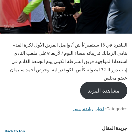
القاهرة في 18 سبتمبر /أ ش أ/ واصل الفريق الأول لكرة القدم
بنادي الزمالك تدريباته مساء اليوم /الأربعاء/على ملعب النادي
استعدادا لمواجهة فريق الشرطة الكيني يوم الجمعة القادم في
إياب دور الـ32 لبطولة كأس الكونفدرالية. وحرص أحمد سليمان
عضو مجلس
مشاهدة المزيد
Categories:
اخبار
,
رياضة
,
مصر
جريدة المقال
Back to top