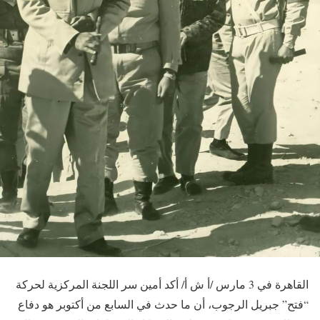
القاهرة في 3 مارس /أ ش أ/ أكد أمين سر اللجنة المركزية لحركة
“فتح” جبريل الرجوب، أن ما حدث في السابع من أكتوبر هو دفاع