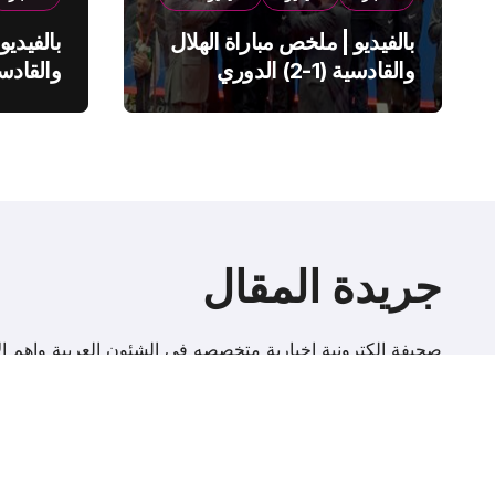
بالفيديو | ملخص مباراة الهلال
بالفيديو
والقادسية (1-2) الدوري
السعودي
السعود
جريدة المقال
صحيفة إلكترونية اخبارية متخصصه فى الشئون العربية واهم الا
r