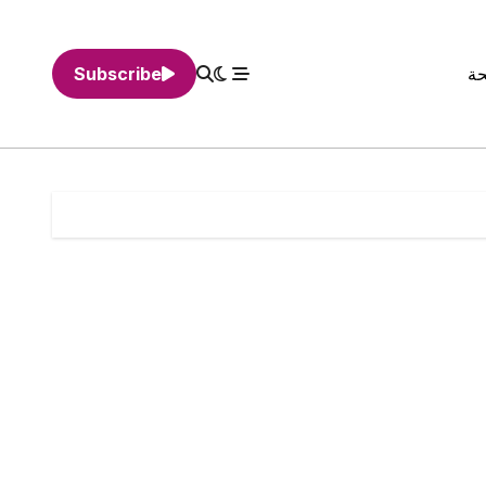
حة
Subscribe