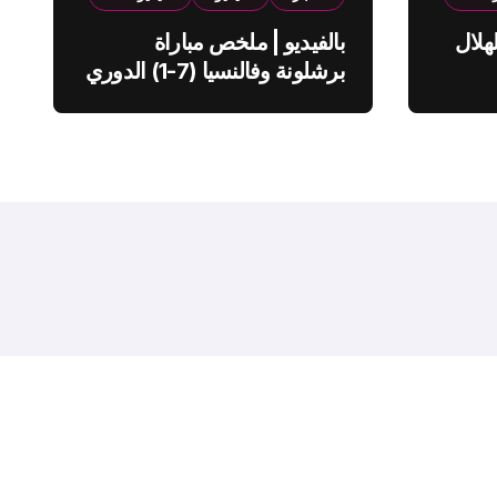
هلال
بالفيديو | ملخص مباراة
برشلونة وفالنسيا (7-1) الدوري
الاسباني