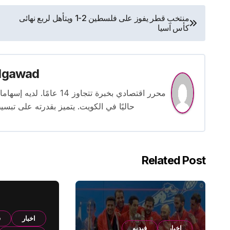
تصفّح
منتخب قطر يفوز على فلسطين 2-1 ويتأهل لربع نهائى
كأس آسيا
المقالات
lgawad
محرر اقتصادي بخبرة تتجاوز
حاليًا في الكويت. يتميز بقدرته على تبسي
Related Post
اخبار
ف
اخبار
فيديو