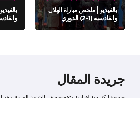
بالفيديو | ملخص مباراة الهلال
بالفيديو
والقادسية (1-2) الدوري
السعودي
السعود
جريدة المقال
صحيفة إلكترونية اخبارية متخصصه فى الشئون العربية واهم الا
r