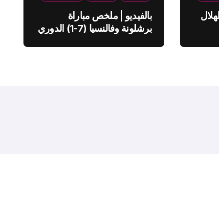
هلال
بالفيديو | ملخص مباراة
برشلونة وفالنسيا (7-1) الدوري
الاسباني