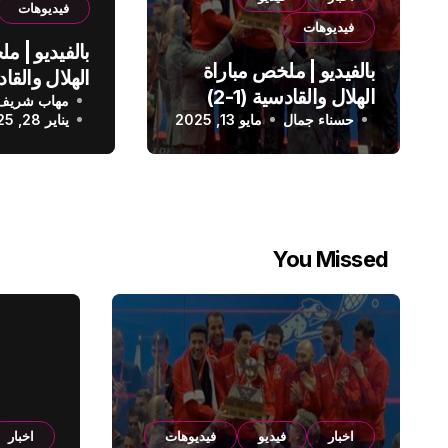
فيديوهات
فيديوهات
بالفيديو | م
بالفيديو | ملخص مباراة
الهلال والقادسية (1-2)
مهاب شريف
الدوري الس
حسناء جمال
الدوري السعودي
مايو 13, 2025
يناير 28, 2025
You Missed
اخبار
فيديو
فيديوهات
اخبار