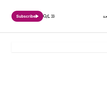
حة
Subscribe