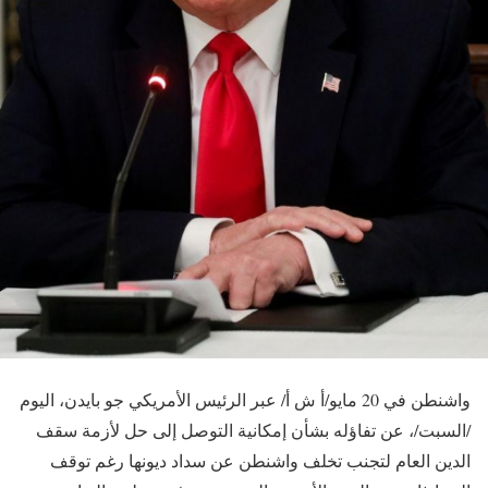
واشنطن في 20 مايو/أ ش أ/ عبر الرئيس الأمريكي جو بايدن، اليوم
/السبت/، عن تفاؤله بشأن إمكانية التوصل إلى حل لأزمة سقف
الدين العام لتجنب تخلف واشنطن عن سداد ديونها رغم توقف