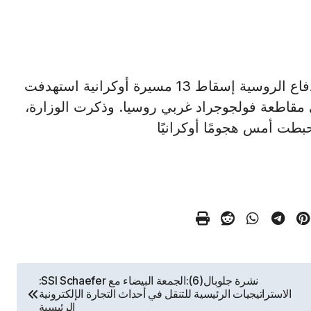
موسكو في 24 نوفمبر / أ ش أ / أعلنت وزارة الدفاع الروسية إسقاط 13 مسيرة أوكرانية استهدفت
 و3 طائرات أخرى في مقاطعة فولجوجراد غربي روسيا. وذكرت الوزارة،
حبطت أمس هجومًا أوكرانيًا
نشرة جلوبال(6):الجمعة البيضاء مع SSI Schaefer:
الاستراتيجيات الرئيسية للتنقل في أحداث التجارة الإلكترونية
الرئيسية