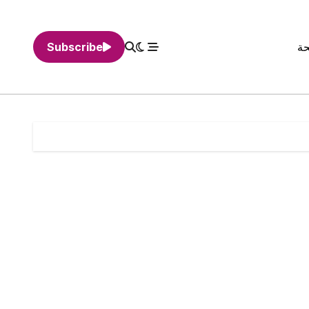
حة
Subscribe