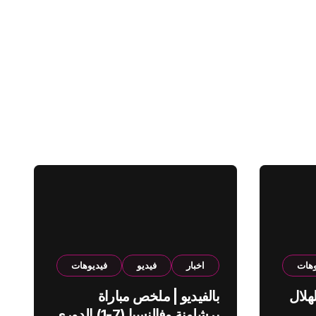
وهات
اخبار
فيديو
فيديوهات
هلال
بالفيديو | ملخص مباراة
برشلونة وفالنسيا (7-1) الدوري