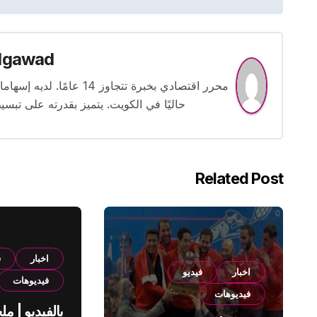
lgawad
محرر اقتصادي بخبرة تتجاوز
حاليًا في الكويت. يتميز بقدرته على تبسي
Related Post
اخبار
ف
اخبار
فيديو
فيديوهات
فيديوهات
بالفيديو | م