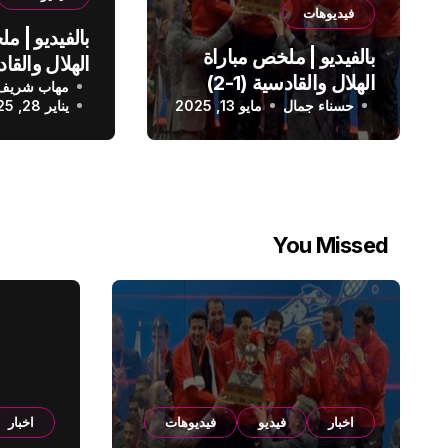
فيديوهات
بالفيديو | م
بالفيديو | ملخص مباراة
الهلال والقادسية (1-2)
مهاب شريف
الدوري الس
حسناء جمال
الدوري السعودي
مايو 13, 2025
يناير 28, 2025
You Missed
اخبار
فيديو
فيديوهات
اخبار