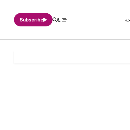
حة
Subscribe