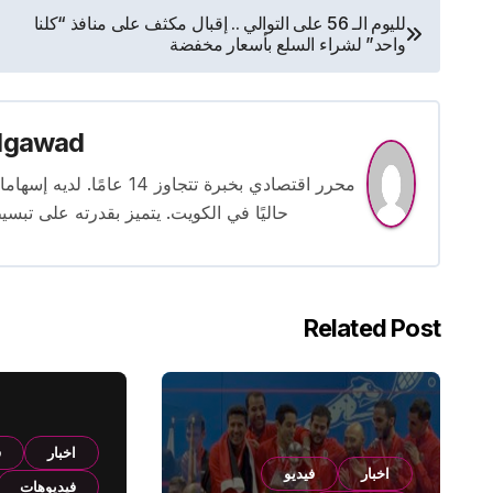
تصفّح
لليوم الـ 56 على التوالي .. إقبال مكثف على منافذ “كلنا
واحد” لشراء السلع بأسعار مخفضة
المقالات
lgawad
محرر اقتصادي بخبرة تتجاوز
حاليًا في الكويت. يتميز بقدرته على تبسي
Related Post
اخبار
ف
اخبار
فيديو
فيديوهات