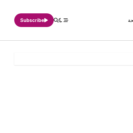
حة
Subscribe