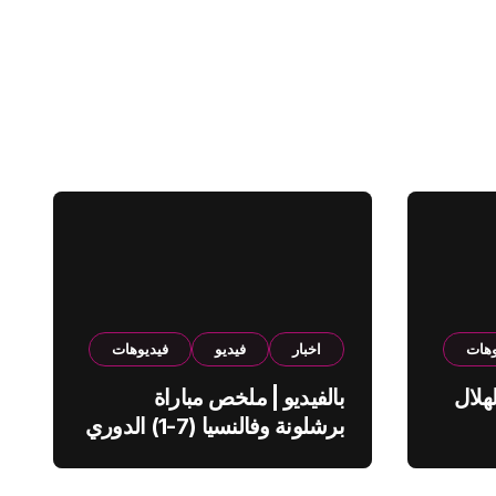
وهات
اخبار
فيديو
فيديوهات
هلال
بالفيديو | ملخص مباراة
برشلونة وفالنسيا (7-1) الدوري
الاسباني