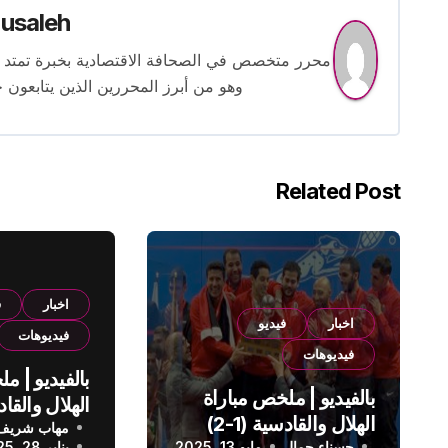
usaleh
وهو من أبرز المحررين الذين يتابعون ح
Related Post
اخبار
ف
اخبار
فيديو
فيديوهات
فيديوهات
بالفيديو | م
بالفيديو | ملخص مباراة
الهلال والقادسية (1-2)
مهاب شريف
الدوري الس
حسناء جمال
مايو 13, 2025
يناير 28, 2025