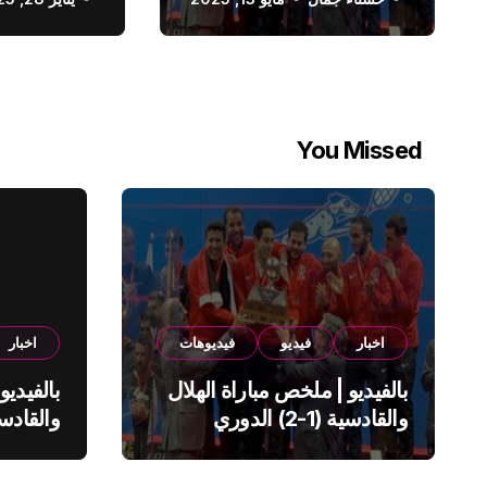
الدوري السعودي
You Missed
اخبار
فيديو
فيديوهات
اخبار
بالفيديو | ملخص مباراة الهلال
بالفيديو
والقادسية (1-2) الدوري
السعودي
السعود