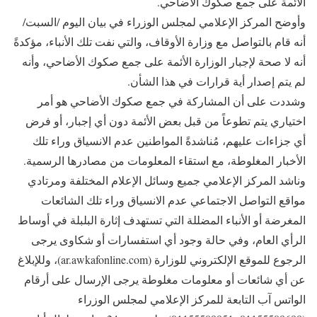
الأئمة على جمع صكوك الأضاحي.
وأوضح المركز الإعلامي لمجلس الوزراء في بيان اليوم /السبت/
أنه قام بالتواصل مع وزارة الأوقاف، والتي نفت تلك الأنباء، مؤكدةً
أنه لا صحة لإجبار الوزارة الأئمة على جمع صكوك الأضاحي، وأنه
لم يتم إصدار أية قرارات في هذا الشأن.
وشددت على أن المشاركة في جمع صكوك الأضاحي هو أمر
اختياري يتم تطوعاً من قبل بعض الأئمة دون أي إجبار، أو فرض
أي جزاءات عليهم، مُناشدةً المواطنين عدم الانسياق وراء تلك
الأخبار المغلوطة، مع استقاء المعلومات من مصادرها الرسمية.
وناشد المركز الإعلامي جميع وسائل الإعلام المختلفة ومرتادي
مواقع التواصل الاجتماعي عدم الانسياق وراء تلك الشائعات
المغرضة أو الأنباء المضللة التي تستهدف إثارة البلبلة في أوساط
الرأي العام، وفي حالة وجود أي استفسارات أو شكاوى يرجى
الرجوع للموقع الإلكتروني للوزارة (ar.awkafonline.com)، وللإبلاغ
عن أي شائعات أو معلومات مغلوطة يرجى الإرسال على أرقام
الواتس آب التابعة للمركز الإعلامي لمجلس الوزراء