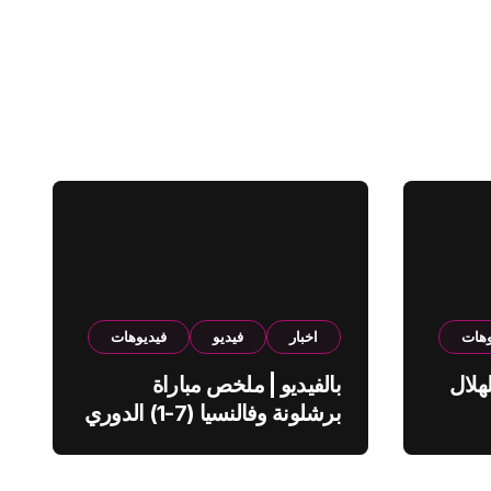
وهات
اخبار
فيديو
فيديوهات
هلال
بالفيديو | ملخص مباراة
برشلونة وفالنسيا (7-1) الدوري
الاسباني