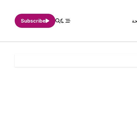
حة
Subscribe