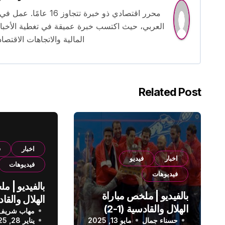
محرر اقتصادي ذو خبرة
العربي، حيث اكتسب خبرة عميقة في تغطية الأخبار 
المالية والاتجاهات الاقتصاد
Related Post
اخبار
ف
اخبار
فيديو
فيديوهات
فيديوهات
بالفيديو | م
بالفيديو | ملخص مباراة
الهلال والقادسية (1-2)
مهاب شريف
الدوري الس
حسناء جمال
الدوري السعودي
مايو 13, 2025
يناير 28, 2025