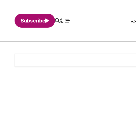
حة
Subscribe