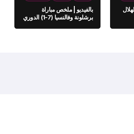
هلال
بالفيديو | ملخص مباراة
برشلونة وفالنسيا (7-1) الدوري
الاسباني