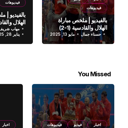
فيديوهات
فيديوهات
بالفيديو | م
بالفيديو | ملخص مباراة
الهلال والقادسية (1-2)
مهاب شريف
الدوري الس
حسناء جمال
الدوري السعودي
مايو 13, 2025
يناير 28, 2025
You Missed
اخبار
فيديو
فيديوهات
اخبار