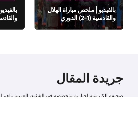
بالفيديو | ملخص مباراة الهلال
بالفيديو
والقادسية (1-2) الدوري
السعودي
السعود
جريدة المقال
صحيفة إلكترونية اخبارية متخصصه فى الشئون العربية واهم الا
r