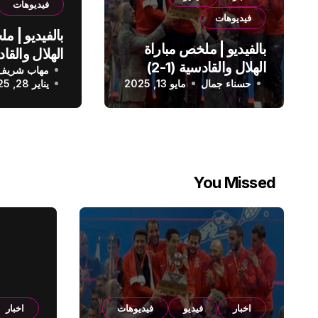
فيديوهات
فيديوهات
بالفيديو | م
بالفيديو | ملخص مباراة
الهلال والقادسية (1-2)
مهاب شريف
الدوري الس
حسناء جمال
الدوري السعودي
مايو 13, 2025
يناير 28, 2025
You Missed
اخبار
فيديو
فيديوهات
اخبار