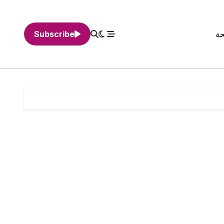
حة
Subscribe