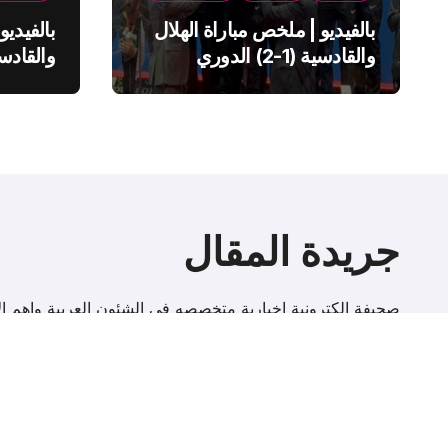
بالفيديو | ملخص مباراة الهلال
بالفيديو
والقادسية (1-2) الدوري
السعودي
السعود
جريدة المقال
صحيفة إلكترونية اخبارية متخصصه فى الشئون العربية واهم الا
r