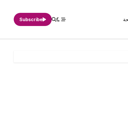
حة
Subscribe