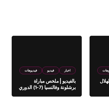
وهات
اخبار
فيديو
فيديوهات
هلال
بالفيديو | ملخص مباراة
برشلونة وفالنسيا (7-1) الدوري
الاسباني