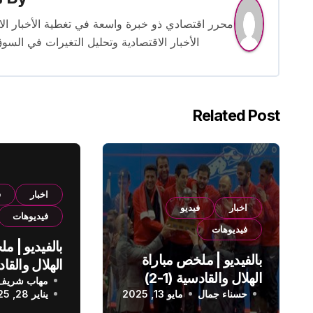
الأخبار الاقتصادية وتحليل التغيرات في السو
Related Post
اخبار
ف
اخبار
فيديو
فيديوهات
فيديوهات
بالفيديو | م
بالفيديو | ملخص مباراة
الهلال والقادسية (1-2)
مهاب شريف
الدوري الس
حسناء جمال
الدوري السعودي
مايو 13, 2025
يناير 28, 2025