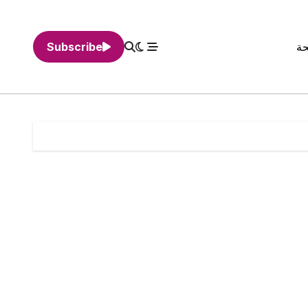
حة
Subscribe