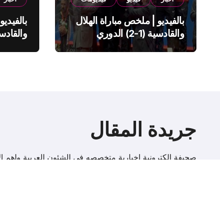
بالفيديو | ملخص مباراة الهلال
بالفيديو
والقادسية (1-2) الدوري
السعودي
السعود
جريدة المقال
صحيفة إلكترونية اخبارية متخصصه فى الشئون العربية واهم الا
r