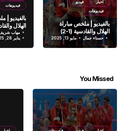
اخبار
فيديو
فيديوهات
فيديوهات
بالفيديو | م
بالفيديو | ملخص مباراة
الهلال والقادسية (1-2)
مهاب شريف
الدوري الس
حسناء جمال
الدوري السعودي
مايو 13, 2025
يناير 28, 2025
You Missed
اخبار
فيديو
فيديوهات
اخبار