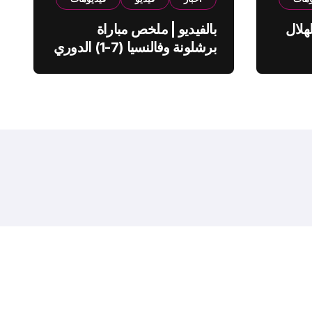
هلال
بالفيديو | ملخص مباراة
برشلونة وفالنسيا (7-1) الدوري
الاسباني