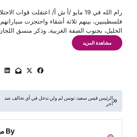
رام الله في 19 مايو /أ ش أ/ اعتقلت قوا
فلسطينيين، بينهم ثلاثة أشقاء واحتجزت سياراته
الخليل، بجنوب الضفة الغربية. وذكر منسق اللجان
مشاهدة المزيد
تصفّح
الرئيس قيس سعيد: تونس لم ولن تدخل في أي تحالف ضد
آخر
المقالات
By
م