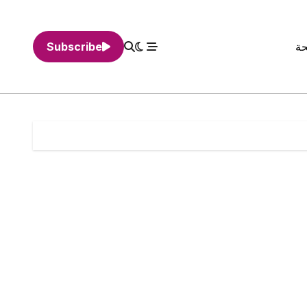
حة
Subscribe