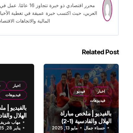
محرر اقتصادي ذو خبرة
العربي، حيث اكتسب خبرة عميقة في تغطية الأخبار 
المالية والاتجاهات الاقتصاد
Related Post
اخبار
ف
اخبار
فيديو
فيديوهات
فيديوهات
بالفيديو | م
بالفيديو | ملخص مباراة
الهلال والقادسية (1-2)
مهاب شريف
الدوري الس
حسناء جمال
الدوري السعودي
مايو 13, 2025
يناير 28, 2025