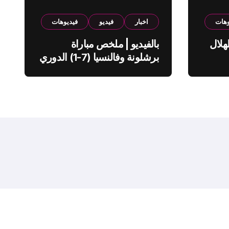
وهات
اخبار
فيديو
فيديوهات
هلال
بالفيديو | ملخص مباراة
برشلونة وفالنسيا (7-1) الدوري
الاسباني