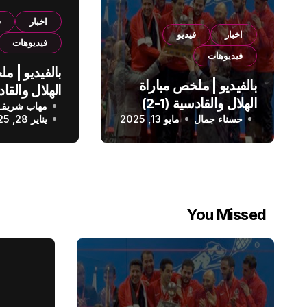
اخبار
ف
اخبار
فيديو
فيديوهات
فيديوهات
بالفيديو | م
بالفيديو | ملخص مباراة
الهلال والقادسية (1-2)
مهاب شريف
الدوري الس
حسناء جمال
الدوري السعودي
مايو 13, 2025
يناير 28, 2025
You Missed