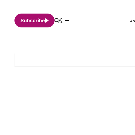
حة
Subscribe