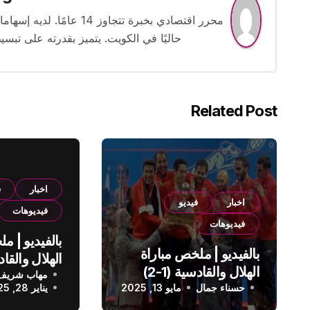
محرر اقتصادي بخبرة تتجاوز
حاليًا في الكويت. يتميز بقدرته على تبسي
Related Post
اخبار
ف
اخبار
فيديو
فيديوهات
فيديوهات
بالفيديو | م
بالفيديو | ملخص مباراة
الهلال والقادسية (1-2)
مهاب شريف
الدوري الس
حسناء جمال
الدوري السعودي
مايو 13, 2025
يناير 28, 2025