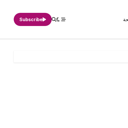
حة
Subscribe