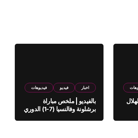
وهات
اخبار
فيديو
فيديوهات
هلال
بالفيديو | ملخص مباراة
برشلونة وفالنسيا (7-1) الدوري
الاسباني