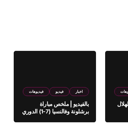
وهات
اخبار
فيديو
فيديوهات
هلال
بالفيديو | ملخص مباراة
برشلونة وفالنسيا (7-1) الدوري
الاسباني