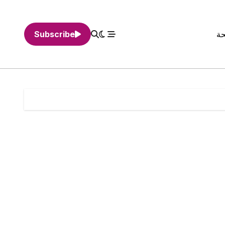
حة
Subscribe