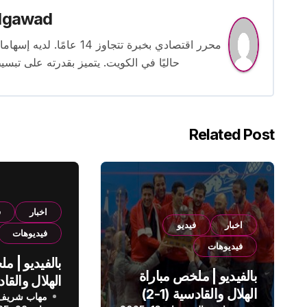
lgawad
محرر اقتصادي بخبرة تتجاوز
حاليًا في الكويت. يتميز بقدرته على تبسي
Related Post
اخبار
ف
اخبار
فيديو
فيديوهات
فيديوهات
بالفيديو | م
بالفيديو | ملخص مباراة
الهلال والقادسية (1-2)
مهاب شريف
الدوري الس