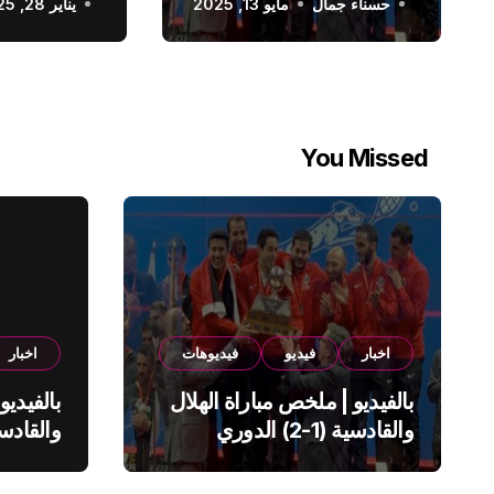
حسناء جمال
الدوري السعودي
مايو 13, 2025
يناير 28, 2025
You Missed
اخبار
فيديو
فيديوهات
اخبار
بالفيديو | ملخص مباراة الهلال
بالفيديو
والقادسية (1-2) الدوري
السعودي
السعود