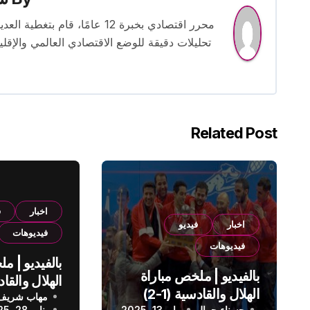
محرر اقتصادي بخبرة 12 عامًا، 
تحليلات دقيقة للوضع الاقتصادي العالمي والإقل
Related Post
اخبار
ف
اخبار
فيديو
فيديوهات
فيديوهات
بالفيديو | م
بالفيديو | ملخص مباراة
الهلال والقادسية (1-2)
مهاب شريف
الدوري الس
حسناء جمال
مايو 13, 2025
يناير 28, 2025