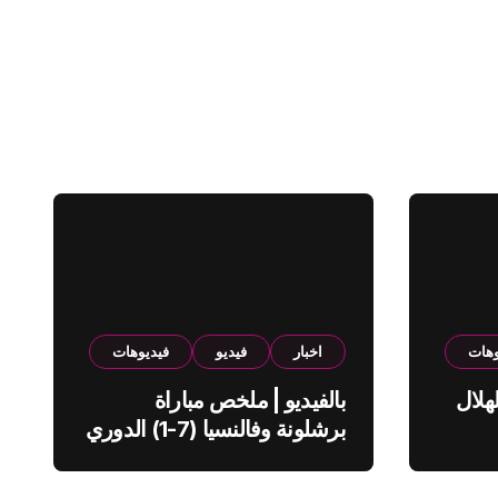
وهات
اخبار
فيديو
فيديوهات
هلال
بالفيديو | ملخص مباراة
برشلونة وفالنسيا (7-1) الدوري
الاسباني