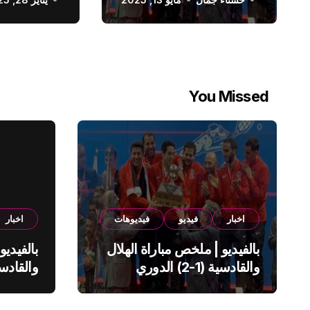
الدوري السعودي
You Missed
اخبار
فيديو
فيديوهات
اخبار
بالفيديو | ملخص مباراة الهلال
بالفيديو
والقادسية (1-2) الدوري
السعودي
السعود