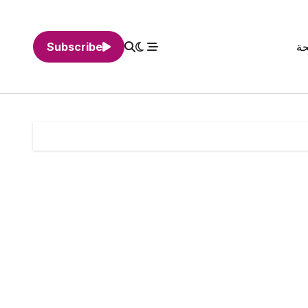
حة
Subscribe