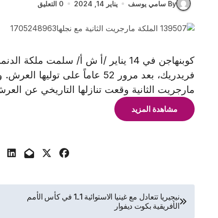
By سامي يوسف
يناير 14, 2024
0 التعليق
كوبنهاجن في 14 يناير /أ ش أ/ سلمت ملكة
فريدريك، بعد مرور 52 عاماً على تو
مارجريت الثانية وقعت تنازلها التاريخي عن العرش 
مشاهدة المزيد
تصفّح
نيجيريا تتعادل مع غينيا الاستوائية 1ـ1 في كأس الأمم
الأفريقية بكوت ديفوار
المقالات