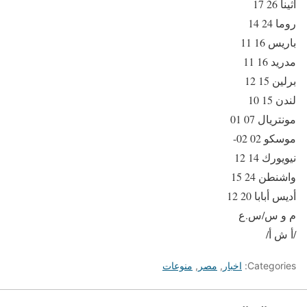
أثينا 26 17
روما 24 14
باريس 16 11
مدريد 16 11
برلين 15 12
لندن 15 10
مونتريال 07 01
موسكو 02 02-
نيويورك 14 12
واشنطن 24 15
أديس أبابا 20 12
م و س/س.ع
/أ ش أ/
Categories:
اخبار
,
مصر
,
منوعات