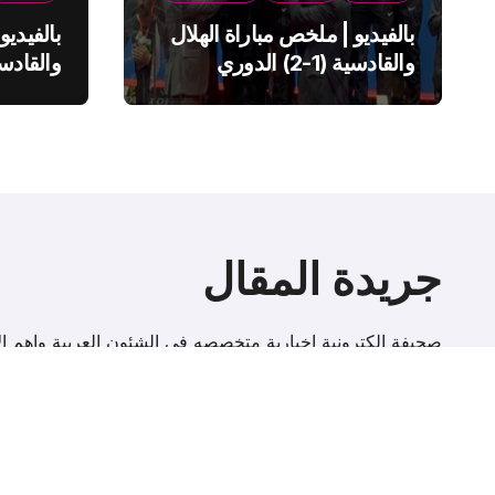
بالفيديو | ملخص مباراة الهلال
بالفيديو
والقادسية (1-2) الدوري
السعودي
السعود
جريدة المقال
صحيفة إلكترونية اخبارية متخصصه فى الشئون العربية واهم الا
r