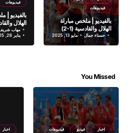
فيديوهات
فيديوهات
بالفيديو | م
بالفيديو | ملخص مباراة
الهلال والقادسية (1-2)
مهاب شريف
الدوري الس
حسناء جمال
الدوري السعودي
مايو 13, 2025
يناير 28, 2025
You Missed
اخبار
فيديو
فيديوهات
اخبار