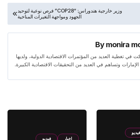
وزير خارجية هندوراس: “COP28” فرص نوعية لتوحيد
الجهود ومواجهة التغيرات المناخية
By
monira m
برة تمتد لأكثر من 13 عامًا. شاركت في تغطية العديد من المؤتمرات الاقتصادية الدولية، ولديها
 الإمارات وتساهم في العديد من التحقيقات الاقتصادية الكبيرة.
يديو
اخبار
فيديو