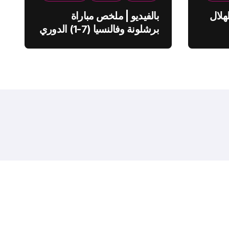
هلال
بالفيديو | ملخص مباراة
برشلونة وفالنسيا (7-1) الدوري
الاسباني