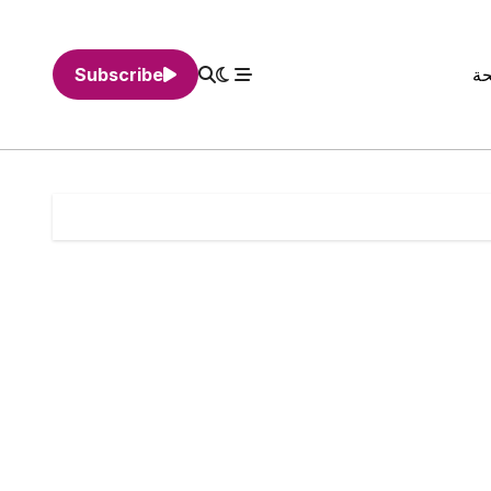
حة
Subscribe