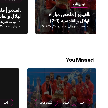
فيديوهات
بالفيديو | م
بالفيديو | ملخص مباراة
الهلال والقادسية (1-2)
مهاب شريف
الدوري الس
حسناء جمال
الدوري السعودي
مايو 13, 2025
يناير 28, 2025
You Missed
اخبار
فيديو
فيديوهات
اخبار