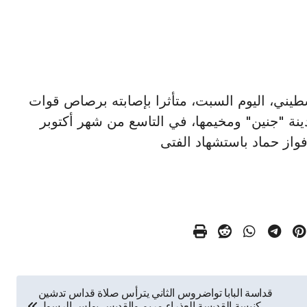
فتى فلسطيني، اليوم السبت، متأثرا بإصابته برصاص قوات
دينة "جنين" ومخيمها، في التاسع من شهر أكتوبر
واز حماد باستشهاد الفتى
قداسة البابا تواضروس الثاني يترأس صلاة قداس تدشين
كنيسة القديسة العذراء مريم والقديس بولس الرسول