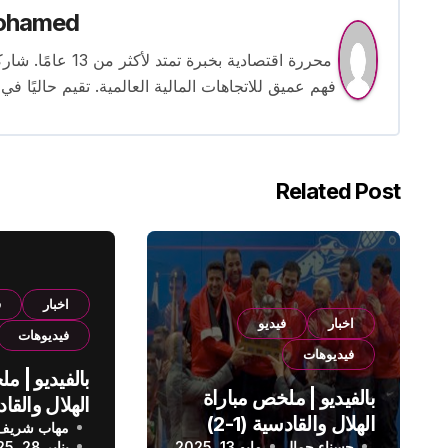
ohamed
محررة اقتصادية بخ
فهم عميق للاتجاهات المالية العالمية. تقيم حاليًا في
Related Post
اخبار
ف
اخبار
فيديو
فيديوهات
فيديوهات
بالفيديو | م
بالفيديو | ملخص مباراة
الهلال والقادسية (1-2)
مهاب شريف
الدوري الس
حسناء جمال
مايو 13, 2025
يناير 28, 2025