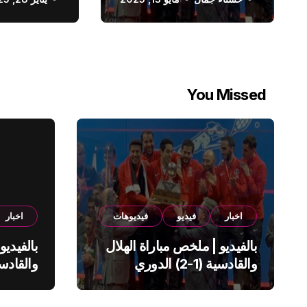
الدوري السعودي
You Missed
اخبار
فيديو
فيديوهات
اخبار
بالفيديو | ملخص مباراة الهلال
بالفيديو
والقادسية (1-2) الدوري
السعودي
السعود