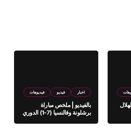
وهات
اخبار
فيديو
فيديوهات
هلال
بالفيديو | ملخص مباراة
برشلونة وفالنسيا (7-1) الدوري
الاسباني