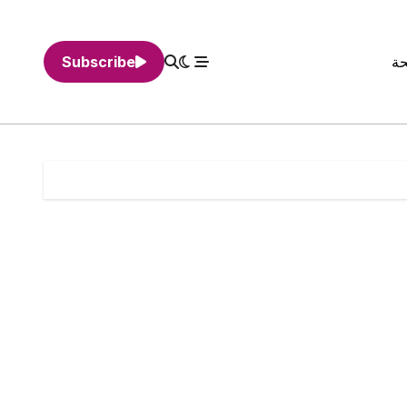
حة
Subscribe