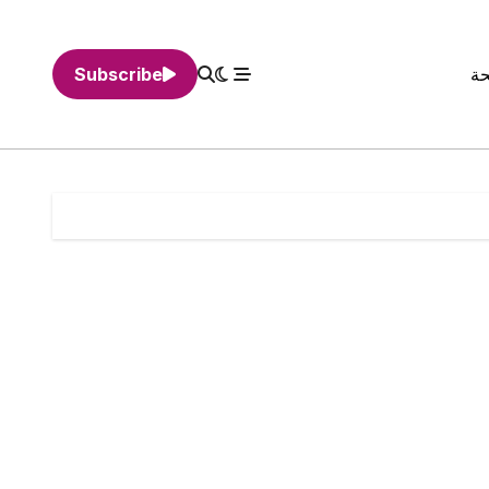
حة
Subscribe