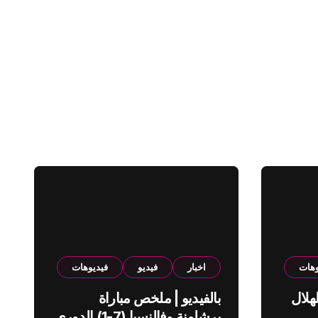
وهات
اخبار
فيديو
فيديوهات
هلال
بالفيديو | ملخص مباراة
برشلونة وفالنسيا (7-1) الدوري