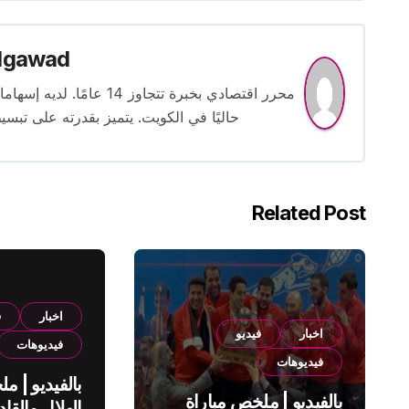
lgawad
محرر اقتصادي بخبرة تتجاوز
حاليًا في الكويت. يتميز بقدرته على تبسي
Related Post
اخبار
ف
اخبار
فيديو
فيديوهات
فيديوهات
بالفيديو | م
بالفيديو | ملخص مباراة