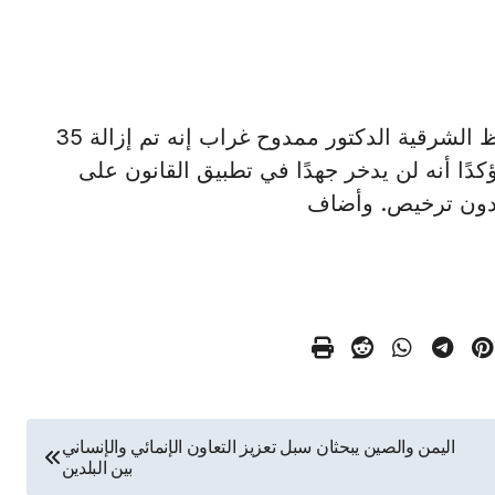
الزقازيق – أسيوط في 29 يناير/أ ش أ/قال محافظ الشرقية الدكتور ممدوح غراب إنه تم إزالة 35
كدًا أنه لن يدخر جهدًا في تطبيق القانون على
 بدون ترخيص. وأضاف
اليمن والصين يبحثان سبل تعزيز التعاون الإنمائي والإنساني
بين البلدين