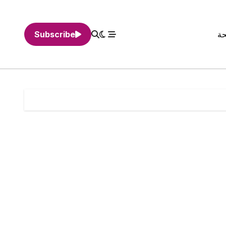
حة
Subscribe