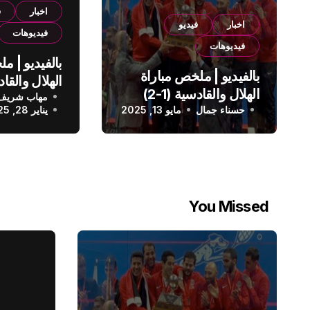
اخبار
ف
اخبار
فيديو
فيديوهات
فيديوهات
بالفيديو | م
بالفيديو | ملخص مباراة
الهلال والقادسية (1-2)
مهاب شريف
الدوري الس
حسناء جمال
الدوري السعودي
مايو 13, 2025
يناير 28, 2025
You Missed