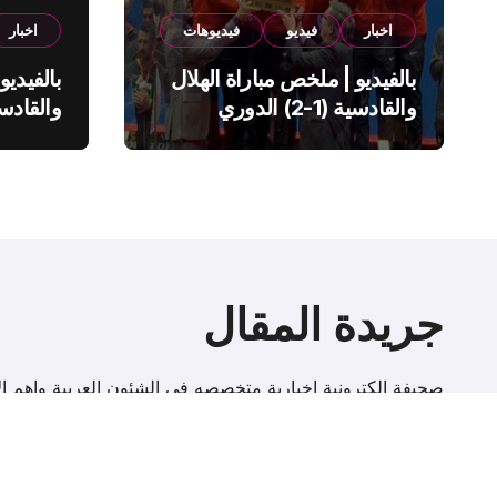
اخبار
فيديو
فيديوهات
اخبار
بالفيديو | ملخص مباراة الهلال
بالفيديو
والقادسية (1-2) الدوري
السعودي
السعود
جريدة المقال
صحيفة إلكترونية اخبارية متخصصه فى الشئون العربية واهم الا