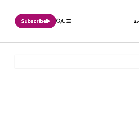
حة
Subscribe