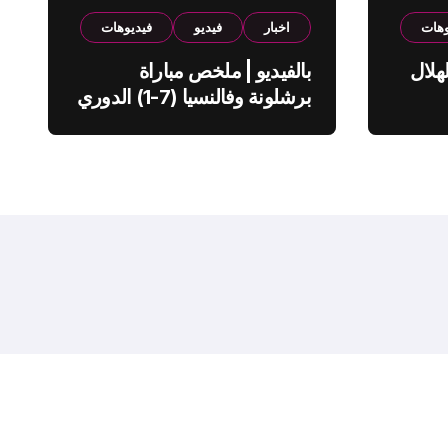
وهات
اخبار
فيديو
فيديوهات
هلال
بالفيديو | ملخص مباراة
برشلونة وفالنسيا (7-1) الدوري
الاسباني