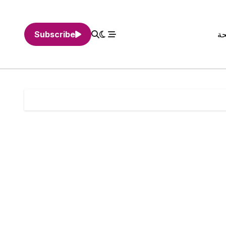
حة
Subscribe