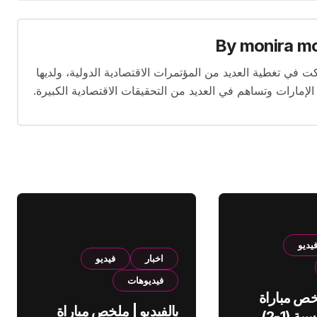
By
monira m
برة تمتد لأكثر من 13 عامًا. شاركت في تغطية العديد من المؤتمرات الاقتصادية الدولية، ولديها
 الإمارات وتساهم في العديد من التحقيقات الاقتصادية الكبيرة.
يديو
اخبار
فيديو
فيديوهات
لخص مباراة
بالفيديو | ملخص مباراة
الهلال والقادسية (1-2)