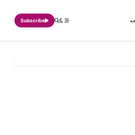
حة
Subscribe