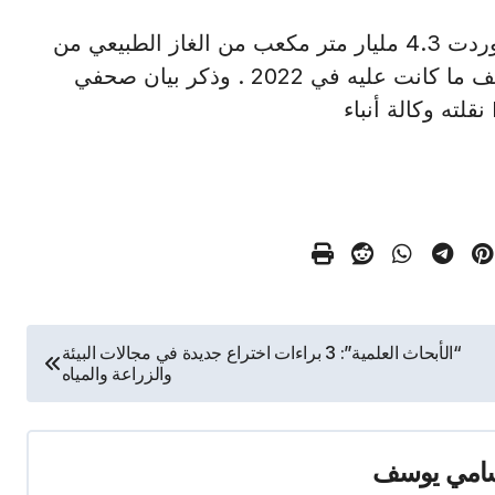
كييف في 6 يناير /أ ش أ/ أعلنت أوكرانيا أنها استوردت 4.3 مليار متر مكعب من الغاز الطبيعي من
دول الاتحاد الأوروبي ومولدوفا في ٢٠٢٣ وهو ضعف ما كانت عليه في 2022 . وذكر بيان صحفي
“الأبحاث العلمية”: 3 براءات اختراع جديدة في مجالات البيئة
والزراعة والمياه
امي يوسف