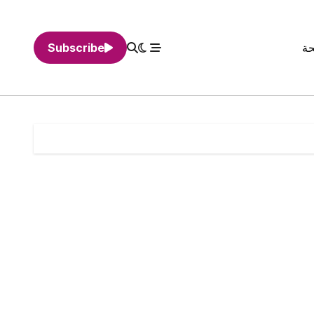
حة
Subscribe