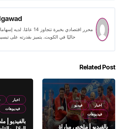
lgawad
محرر اقتصادي بخبرة تتجاوز
حاليًا في الكويت. يتميز بقدرته على تبسي
Related Post
اخبار
ف
اخبار
فيديو
فيديوهات
فيديوهات
بالفيديو | م
بالفيديو | ملخص مباراة