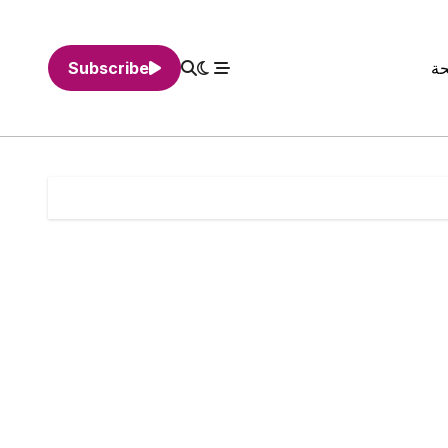
حة
Subscribe