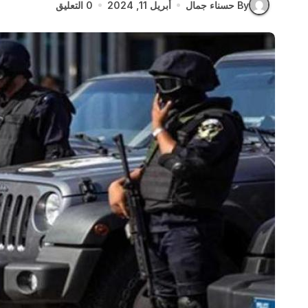
By حسناء جمال
أبريل 11, 2024
0 التعليق