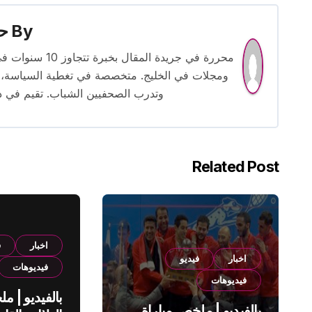
By
حس
محررة في جريدة
ومجلات في الخليج. متخصصة في تغطية السياسة، ا
وتدرب الصحفيين الشباب. تقيم في دبي 
Related Post
اخبار
ف
اخبار
فيديو
فيديوهات
فيديوهات
بالفيديو | م
بالفيديو | ملخص مباراة