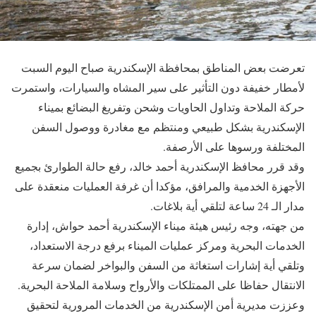
تعرضت بعض المناطق بمحافظة الإسكندرية صباح اليوم السبت
لأمطار خفيفة دون التأثير على سير المشاه والسيارات، واستمرت
حركة الملاحة وتداول الحاويات وشحن وتفريغ البضائع بميناء
الإسكندرية بشكل طبيعي ومنتظم مع مغادرة ووصول السفن
المختلفة ورسوها على الأرصفة.
وقد قرر محافظ الإسكندرية أحمد خالد، رفع حالة الطوارئ بجميع
الأجهزة الخدمية والمرافق، مؤكدا أن غرفة العمليات منعقدة على
مدار الـ 24 ساعة لتلقي أية بلاغات.
من جهته، وجه رئيس هيئة ميناء الإسكندرية أحمد حواش، إدارة
الخدمات البحرية ومركز عمليات الميناء برفع درجة الاستعداد،
وتلقي أية إشارات استغاثة من السفن والبواخر لضمان سرعة
الانتقال حفاظا على الممتلكات والأرواح وسلامة الملاحة البحرية.
وعززت مديرية أمن الإسكندرية من الخدمات المرورية لتحقيق