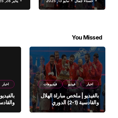
حسناء جمال
الدوري السعودي
مايو 13, 2025
يناير 28, 2025
You Missed
اخبار
فيديو
فيديوهات
اخبار
بالفيديو | ملخص مباراة الهلال
بالفيديو
والقادسية (1-2) الدوري
السعودي
السعود