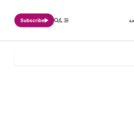
حة
Subscribe