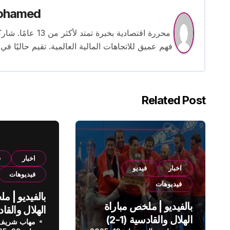
ohamed
محررة اقتصادية بخ
فهم عميق للاتجاهات المالية العالمية. تقيم حاليًا في
Related Post
اخبار
ف
اخبار
فيديو
فيديوهات
فيديوهات
بالفيديو | م
بالفيديو | ملخص مباراة
الهلال والقادسية (1-2)
مهاب شريف
الدوري الس