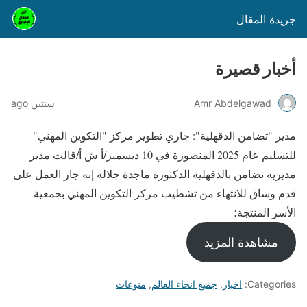
جريدة المقال
أخبار قصيرة
Amr Abdelgawad
سنتين ago
مدير "تضامن الدقهلية": جاري تطوير مركز "التكوين المهني"
للتسليم عام 2025 المنصورة في 10 ديسمبر/أ ش أ/قالت مدير
مديرية تضامن بالدقهلية الدكتورة ماجدة جلالة إنه جار العمل على
قدم وساق للانتهاء من تشطيب مركز التكوين المهني بجمعية
الأسر المنتجة؛
مشاهدة المزيد
Categories:
اخبار
,
جميع انحاء العالم
,
منوعات