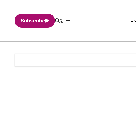
حة
Subscribe