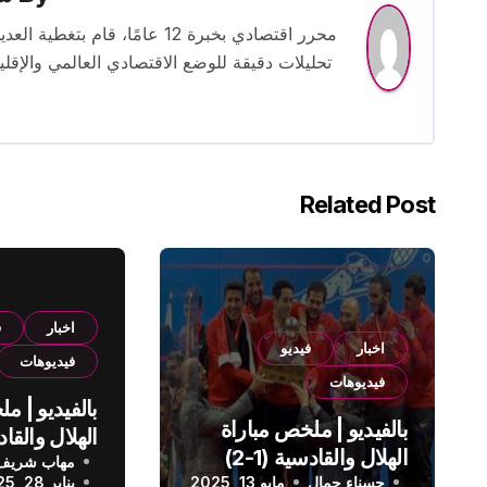
محرر اقتصادي بخبرة 12 عامًا، 
تحليلات دقيقة للوضع الاقتصادي العالمي والإقل
Related Post
اخبار
ف
اخبار
فيديو
فيديوهات
فيديوهات
بالفيديو | م
بالفيديو | ملخص مباراة
الهلال والقادسية (1-2)
مهاب شريف
الدوري الس
حسناء جمال
الدوري السعودي
مايو 13, 2025
يناير 28, 2025