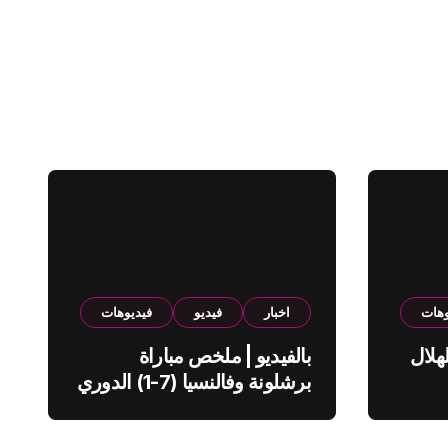
وهات
اخبار
فيديو
فيديوهات
هلال
بالفيديو | ملخص مباراة
برشلونة وفالنسيا (7-1) الدوري
الاسباني