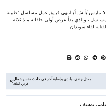
انتهاء تصوير مسلسل "طبية شرعية" القاهرة في ٥ مارس /أ ش أ/ انتهى فريق عمل مسلسل "طبيبة
لمسلسل ، والذي بدأ عرض أولى حلقاته منذ ثلاثة
فنانة لقاء سويدان
مقتل جندي بولندي وإصابة آخر في حادث دهس شمال
غربي البلاد
امي يوسف