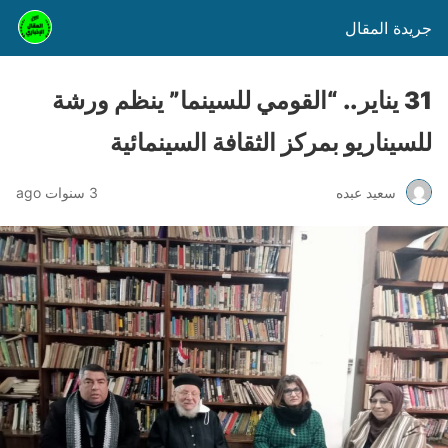
جريدة المقال
31 يناير.. “القومي للسينما” ينظم ورشة
للسيناريو بمركز الثقافة السينمائية
سعيد عبده
3 سنوات ago