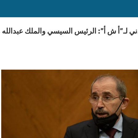
دني لـ”أ ش أ”: الرئيس السيسي والملك عبدالله 