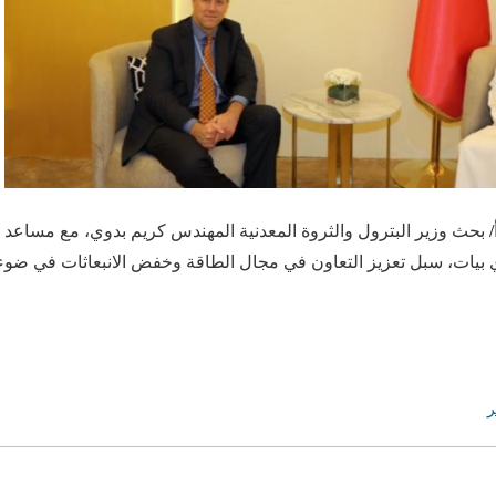
بتمبر/أ ش أ/ بحث وزير البترول والثروة المعدنية المهندس كريم بدوي، مع مساع
بيات، سبل تعزيز التعاون في مجال الطاقة وخفض الانبعاثات في ضوء 