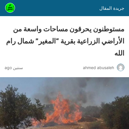
جريدة المقال
مستوطنون يحرقون مساحات واسعة من
الأراضي الزراعية بقرية “المغير” شمال رام
الله
ahmed abusaleh
سنتين ago