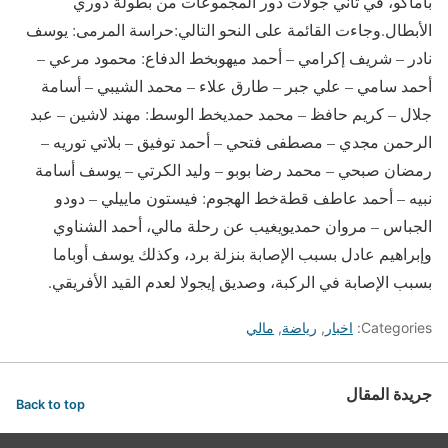
باماكو، في ثاني جولات دور المجموعات من بطولة دوري
الأبطال.وجاءت القائمة على النحو التالي:حراسة المرمى: يوسف
نادر – شريف إكرامي – أحمد ميهوبخط الدفاع: محمود مرعي –
أحمد سامي – علي جبر – طارق علاء – محمد الشيبي – أسامة
جلال – كريم حافظ – محمد حمديخط الوسط: مهند لاشين – عبد
الرحمن مجدي – مصطفى فتحي – أحمد توفيق – بلاتي توريه –
رمضان صبحي – محمد رضا بوبو – وليد الكرتي – يوسف أسامة
نبيه – أحمد عاطف قطةخط الهجوم: فيستون ماييلي – دودو
الجباس – مروان حمديويغيب عن رحلة مالي، أحمد الشناوي
وإبراهيم عادل بسبب الإصابة بنزلة برد، وكذلك يوسف أوباما
بسبب الإصابة في الركبة، وصديق إيجولا لعدم القيد الأفريقي.
Categories:
اخبار
,
رياضة
,
مالي
جريدة المقال
Back to top