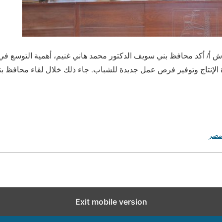
 18 سبتمبر /أ ش أ/ أكد محافظ بني سويف الدكتور محمد هاني غنيم، أهمية التوس
 الإنتاج وتوفير فرص عمل جديدة للشباب. جاء ذلك خلال لقاء محافظ بني
صر
Exit mobile version