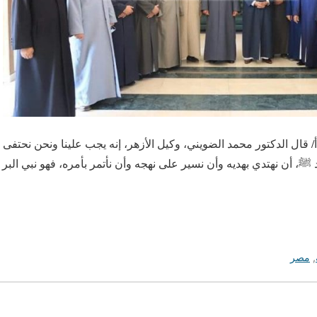
بتمبر/أ ش أ/ قال الدكتور محمد الضويني، وكيل الأزهر، إنه يجب علينا ونحن نحت
 ﷺ، أن نهتدي بهديه وأن نسير على نهجه وأن نأتمر بأمره، فهو نبي البر 
,
مصر