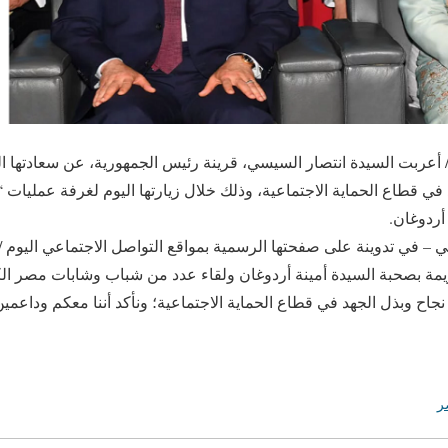
براير /أ ش أ/ أعربت السيدة انتصار السيسي، قرينة رئيس الجمهورية، عن سعادتها
 قطاع الحماية الاجتماعية، وذلك خلال زيارتها اليوم لغرفة عمليات “
أردوغان.
– في تدوينة على صفحتها الرسمية بمواقع التواصل الاجتماعي اليوم /ال
يمة بصحبة السيدة أمينة أردوغان ولقاء عدد من شباب وشابات مصر ال
جاح وبذل الجهد في قطاع الحماية الاجتماعية؛ ونأكد أننا معكم وداعمين
ر