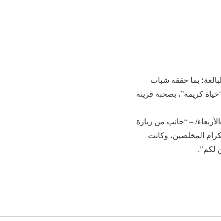
 البالغة؛ بما حققه شباب
حياة كريمة”، بصحبة قرينة
أربعاء/ – “جانب من زيارة
كرام المخلصين، وكانت
 لكم”.